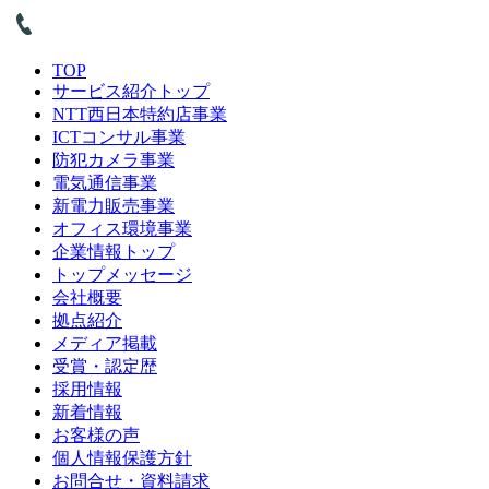
TOP
サービス紹介トップ
NTT西日本特約店事業
ICTコンサル事業
防犯カメラ事業
電気通信事業
新電力販売事業
オフィス環境事業
企業情報トップ
トップメッセージ
会社概要
拠点紹介
メディア掲載
受賞・認定歴
採用情報
新着情報
お客様の声
個人情報保護方針
お問合せ・資料請求