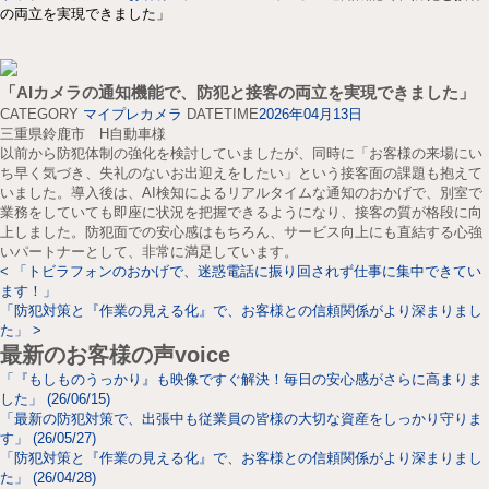
の両立を実現できました」
「AIカメラの通知機能で、防犯と接客の両立を実現できました」
CATEGORY
マイプレカメラ
DATETIME
2026年04月13日
三重県鈴鹿市 H自動車様
以前から防犯体制の強化を検討していましたが、同時に「お客様の来場にい
ち早く気づき、失礼のないお出迎えをしたい」という接客面の課題も抱えて
いました。導入後は、AI検知によるリアルタイムな通知のおかげで、別室で
業務をしていても即座に状況を把握できるようになり、接客の質が格段に向
上しました。防犯面での安心感はもちろん、サービス向上にも直結する心強
いパートナーとして、非常に満足しています。
<
「トビラフォンのおかげで、迷惑電話に振り回されず仕事に集中できてい
ます！」
「防犯対策と『作業の見える化』で、お客様との信頼関係がより深まりまし
た」
>
最新のお客様の声
voice
「『もしものうっかり』も映像ですぐ解決！毎日の安心感がさらに高まりま
した」 (26/06/15)
「最新の防犯対策で、出張中も従業員の皆様の大切な資産をしっかり守りま
す」 (26/05/27)
「防犯対策と『作業の見える化』で、お客様との信頼関係がより深まりまし
た」 (26/04/28)