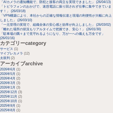
「AIカメラの通知機能で、防犯と接客の両立を実現できました」 (26/04/13)
「トビラフォンのおかげで、迷惑電話に振り回されず仕事に集中できていま
す！」 (26/03/18)
「VPN構築により、本社からの正確な情報伝達と現場の利便性が大幅に向上
しました」 (26/03/10)
「一元管理の実現で、組織全体の安心感と効率が向上しました」 (26/03/02)
「離れた場所の状況もリアルタイムで把握でき、安心！」 (26/01/30)
「駐車場の隅々まで見守れるようになり、万が一への備えも万全です」
(26/01/16)
カテゴリー
category
サービス
(1)
マイプレカメラ
(12)
太鼓判
(2)
アーカイブ
archive
2026年6月
(1)
2026年5月
(1)
2026年4月
(2)
2026年3月
(3)
2026年1月
(3)
2025年12月
(3)
2025年11月
(2)
2025年10月
(1)
2025年9月
(1)
2025年8月
(1)