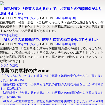
「防犯対策と『作業の見える化』で、お客様との信頼関係がより
深まりました」
CATEGORY
マイプレカメラ
DATETIME
2026年04月28日
自動車販売、修理、鈑金 K自動車 セキュリティ面の安心感はもちろん、作
業の様子を「見える化」したことで、お客様に喜ばれ、スタッフの意識も高
まるという嬉しい相乗効果がありました。
つづきを読む
「AIカメラの通知機能で、防犯と接客の両立を実現できました」
CATEGORY
マイプレカメラ
DATETIME
2026年04月13日
三重県鈴鹿市 H自動車様 以前から防犯体制の強化を検討していましたが、
同時に「お客様の来場にいち早く気づき、失礼のないお出迎えをしたい」と
いう接客面の課題も抱えていました。導入後は、AI検知によるリアルタイム
な通知のおか […]
つづきを読む
最新のお客様の声
voice
「『もしものうっかり』も映像ですぐ解決！毎日の安心感がさらに高まりま
した」 (26/06/15)
「最新の防犯対策で、出張中も従業員の皆様の大切な資産をしっかり守りま
す」 (26/05/27)
「防犯対策と『作業の見える化』で、お客様との信頼関係がより深まりまし
た」 (26/04/28)
「AIカメラの通知機能で、防犯と接客の両立を実現できました」 (26/04/13)