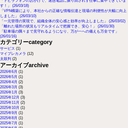
「トビラフォンのおかげで、迷惑電話に振り回されず仕事に集中できていま
す！」 (26/03/18)
「VPN構築により、本社からの正確な情報伝達と現場の利便性が大幅に向上
しました」 (26/03/10)
「一元管理の実現で、組織全体の安心感と効率が向上しました」 (26/03/02)
「離れた場所の状況もリアルタイムで把握でき、安心！」 (26/01/30)
「駐車場の隅々まで見守れるようになり、万が一への備えも万全です」
(26/01/16)
カテゴリー
category
サービス
(1)
マイプレカメラ
(12)
太鼓判
(2)
アーカイブ
archive
2026年6月
(1)
2026年5月
(1)
2026年4月
(2)
2026年3月
(3)
2026年1月
(3)
2025年12月
(3)
2025年11月
(2)
2025年10月
(1)
2025年9月
(1)
2025年8月
(1)
2025年7月
(1)