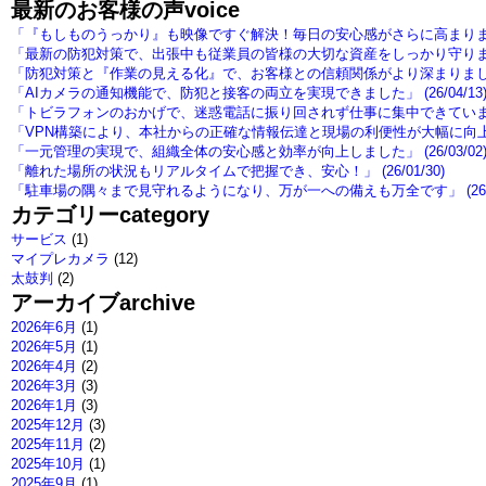
最新のお客様の声
voice
「『もしものうっかり』も映像ですぐ解決！毎日の安心感がさらに高まりました」 
「最新の防犯対策で、出張中も従業員の皆様の大切な資産をしっかり守ります」 (
「防犯対策と『作業の見える化』で、お客様との信頼関係がより深まりました」 (
「AIカメラの通知機能で、防犯と接客の両立を実現できました」 (26/04/13
「トビラフォンのおかげで、迷惑電話に振り回されず仕事に集中できています！」 
「VPN構築により、本社からの正確な情報伝達と現場の利便性が大幅に向上しました
「一元管理の実現で、組織全体の安心感と効率が向上しました」 (26/03/02
「離れた場所の状況もリアルタイムで把握でき、安心！」 (26/01/30)
「駐車場の隅々まで見守れるようになり、万が一への備えも万全です」 (26/01
カテゴリー
category
サービス
(1)
マイプレカメラ
(12)
太鼓判
(2)
アーカイブ
archive
2026年6月
(1)
2026年5月
(1)
2026年4月
(2)
2026年3月
(3)
2026年1月
(3)
2025年12月
(3)
2025年11月
(2)
2025年10月
(1)
2025年9月
(1)