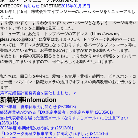
CATEGORY
お知らせ
DATETIME
2015年01月15日
2015年1月15日、株式会社マイプレジャーのホームページをリニューアルし
ました。
より使いやすく、よりわかりやすいホームページとなるよう、ページ構成や
サイトデザインを全面的に見直しました。
リニューアルにあたり、トップページのアドレス（https://www.my-
pleasure.co.jp/itbiz/）に変更はありませんが、トップページ以外のページに
ついては、アドレスが変更になっております。各ページをブックマーク等に
登録されている方は、お手数をおかけしますが変更をお願いいたします。
今後とも、内容の充実を図るとともに、よりわかりやすい情報をタイムリー
に発信してまいりますので、何卒よろしくお願い申し上げます。
私たちは、四日市を中心に、愛知（名古屋・豊橋）静岡で、ビネスホン・コ
ピー機・パソコン・防犯カメラの活用でオフィスの業務改善のお手伝いをし
ます！
第19期経営計画発表会を開催しました。
>
新着記事
infomation
2026年度 夏季休暇のお知らせ (26/08/03)
経済産業省が定める「DX認定事業者」の認定を更新 (26/05/01)
当社代表者名を騙った迷惑メール（なりすましメール）にご注意下さい
(26/01/13)
2025年度 冬期休暇のお知らせ (25/12/01)
「ESGマーク認証支援事業者」に認定されました (24/11/16)