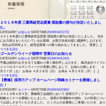
２０１８年度 三重県経営品質賞 奨励賞の授与が決定いたしまし
た。
CATEGORY
お知らせ
DATETIME
2019年04月27日
２０１８年度の三重県経営品質賞 奨励賞の授与が決定いたしました。 当社
にお力添えをいただいているお客様、お取引先各社様に感謝申し上げます。
当社は2016年より、経営品質賞への取り組みをしてきました。 受賞 […]
つづきを読む
ゴールデンウイーク期間中 営業日のお知らせ
CATEGORY
お知らせ
DATETIME
2019年04月24日
平素は格別のお引き立てを賜わり厚く御礼申し上げます。 株式会社マイプレ
ジャーのゴールデンウィークの営業に関しまして、お知らせ致します。 ４
月２７日（土） お休み ４月２８日（日） お休み ４月２９日（月） […]
つづきを読む
【豊橋】採用力アップ ホームページ戦略セミナーを開催しまし
た！
CATEGORY
セミナー
DATETIME
2019年04月08日
２０１９年４月４日、豊橋商工会議所において 採用力アップ ホームページ
戦略セミナーを開催いたしました。 採用の市場動向や傾向、その対策につい
てお話しさせていただきました。 たくさんの企業様にご来場いただき、あり