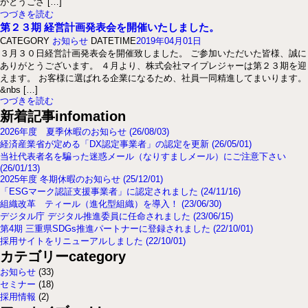
がとうござ […]
つづきを読む
第２３期 経営計画発表会を開催いたしました。
CATEGORY
お知らせ
DATETIME
2019年04月01日
３月３０日経営計画発表会を開催致しました。 ご参加いただいた皆様、誠に
ありがとうございます。 ４月より、株式会社マイプレジャーは第２３期を迎
えます。 お客様に選ばれる企業になるため、社員一同精進してまいります。
&nbs […]
つづきを読む
新着記事
infomation
2026年度 夏季休暇のお知らせ (26/08/03)
経済産業省が定める「DX認定事業者」の認定を更新 (26/05/01)
当社代表者名を騙った迷惑メール（なりすましメール）にご注意下さい
(26/01/13)
2025年度 冬期休暇のお知らせ (25/12/01)
「ESGマーク認証支援事業者」に認定されました (24/11/16)
組織改革 ティール（進化型組織）を導入！ (23/06/30)
デジタル庁 デジタル推進委員に任命されました (23/06/15)
第4期 三重県SDGs推進パートナーに登録されました (22/10/01)
採用サイトをリニューアルしました (22/10/01)
カテゴリー
category
お知らせ
(33)
セミナー
(18)
採用情報
(2)