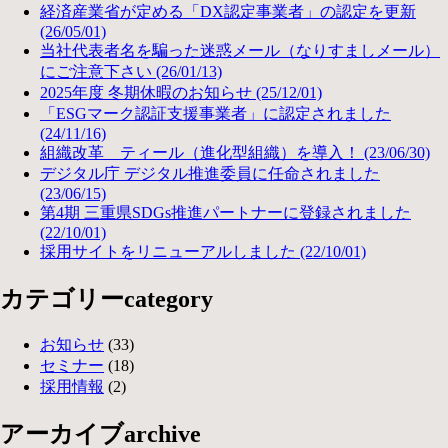
経済産業省が定める「DX認定事業者」の認定を更新
(26/05/01)
当社代表者名を騙った迷惑メール（なりすましメール）
にご注意下さい (26/01/13)
2025年度 冬期休暇のお知らせ (25/12/01)
「ESGマーク認証支援事業者」に認定されました
(24/11/16)
組織改革 ティール（進化型組織）を導入！ (23/06/30)
デジタル庁 デジタル推進委員に任命されました
(23/06/15)
第4期 三重県SDGs推進パートナーに登録されました
(22/10/01)
採用サイトをリニューアルしました (22/10/01)
カテゴリー
category
お知らせ
(33)
セミナー
(18)
採用情報
(2)
アーカイブ
archive