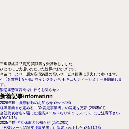
三重県経営品質賞 奨励賞を受賞致しました。
ひとえにご支援いただいた皆様のおかげです。
今後は、より一層お客様満足の高いサービス提供に尽力して参ります。
<
【名古屋】9月4日 ウインクあいち セキュリティーセミナーを開催しま
す。
緊急事態宣言発令に伴うお知らせ
>
新着記事
infomation
2026年度 夏季休暇のお知らせ (26/08/03)
経済産業省が定める「DX認定事業者」の認定を更新 (26/05/01)
当社代表者名を騙った迷惑メール（なりすましメール）にご注意下さい
(26/01/13)
2025年度 冬期休暇のお知らせ (25/12/01)
「ESGマーク認証支援事業者」に認定されました (24/11/16)