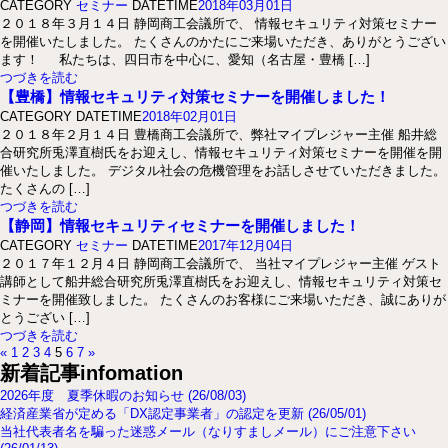
CATEGORY
セミナー
DATETIME
2018年03月01日
２０１８年３月１４日 静岡商工会議所で、 情報セキュリティ対策セミナー
を開催いたしました。 たくさんのかたにご来場いただき、ありがとうござい
ます！ 私たちは、四日市を中心に、愛知（名古屋・豊橋 […]
つづきを読む
【豊橋】情報セキュリティ対策セミナーを開催しました！
CATEGORY
DATETIME
2018年02月01日
２０１８年２月１４日 豊橋商工会議所で、弊社マイプレジャー主催 船井総
合研究所兎澤直樹氏をお迎えし、情報セキュリティ対策セミナーを開催を開
催いたしました。 デジタル社会の危機管理をお話しさせていただきました。
たくさんの […]
つづきを読む
【静岡】情報セキュリティセミナーを開催しました！
CATEGORY
セミナー
DATETIME
2017年12月04日
２０１７年１２月４日 静岡商工会議所で、 当社マイプレジャー主催 ゲスト
講師として船井総合研究所兎澤直樹氏をお迎えし、情報セキュリティ対策セ
ミナーを開催致しました。 たくさんのお客様にご来場いただき、誠にありが
とうござい […]
つづきを読む
«
1
2
3
4
5
6
7
»
新着記事
infomation
2026年度 夏季休暇のお知らせ (26/08/03)
経済産業省が定める「DX認定事業者」の認定を更新 (26/05/01)
当社代表者名を騙った迷惑メール（なりすましメール）にご注意下さい