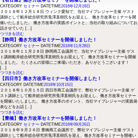
CATEGORY
セミナー
DATETIME
2018年12月18日
２０１８年１２月１８日 ウィンク愛知で、当社マイプレジャー主催 ゲスト
講師として船井総合研究所兎澤直樹氏をお迎えし、働き方改革セミナーを開
催いたしました。 働き方改革の実践ポイントと、当社の取り組みについてお
話させていた […]
つづきを読む
【静岡】働き方改革セミナーを開催しました！
CATEGORY
セミナー
DATETIME
2018年11月28日
２０１８年１１月２８日 静岡商工会議所で、当社マイプレジャー主催 ゲス
ト講師船井総合研究所兎澤直樹氏をお迎えして、働き方改革セミナーを開催
しました。 たくさんの皆様にご来場いただき、ありがとうございます！
[…]
つづきを読む
【四日市】働き方改革セミナーを開催しました！
CATEGORY
DATETIME
2018年10月15日
２０１８年１０月１５日 四日市商工会議所で、弊社マイプレジャー主催 ゲ
スト講師として船井総合研究所兎澤直樹氏をお迎えし、働き方改革セミナー
を開催いたしました。 働き方改革のポイント、当社マイプレジャーの実践発
表などをお話 […]
つづきを読む
【豊橋】働き方改革セミナーを開催しました！
CATEGORY
セミナー
DATETIME
2018年09月26日
２０１８年９月２６日 豊橋商工会議所で、弊社マイプレジャー主催 ゲスト
講師として船井総合研究所兎澤直樹氏を迎え、働き方改革セミナーを開催い