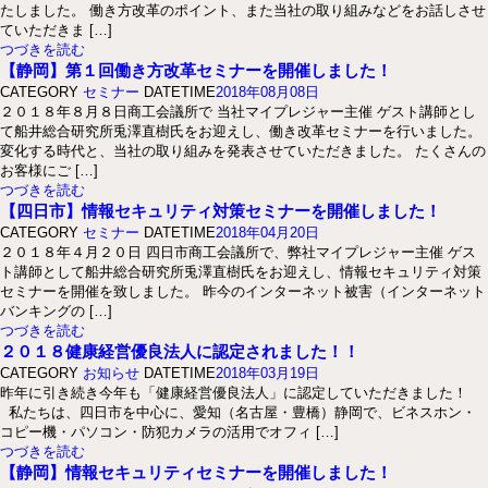
たしました。 働き方改革のポイント、また当社の取り組みなどをお話しさせ
ていただきま […]
つづきを読む
【静岡】第１回働き方改革セミナーを開催しました！
CATEGORY
セミナー
DATETIME
2018年08月08日
２０１８年８月８日商工会議所で 当社マイプレジャー主催 ゲスト講師とし
て船井総合研究所兎澤直樹氏をお迎えし、働き改革セミナーを行いました。
変化する時代と、当社の取り組みを発表させていただきました。 たくさんの
お客様にご […]
つづきを読む
【四日市】情報セキュリティ対策セミナーを開催しました！
CATEGORY
セミナー
DATETIME
2018年04月20日
２０１８年４月２０日 四日市商工会議所で、弊社マイプレジャー主催 ゲス
ト講師として船井総合研究所兎澤直樹氏をお迎えし、情報セキュリティ対策
セミナーを開催を致しました。 昨今のインターネット被害（インターネット
バンキングの […]
つづきを読む
２０１８健康経営優良法人に認定されました！！
CATEGORY
お知らせ
DATETIME
2018年03月19日
昨年に引き続き今年も「健康経営優良法人」に認定していただきました！
私たちは、四日市を中心に、愛知（名古屋・豊橋）静岡で、ビネスホン・
コピー機・パソコン・防犯カメラの活用でオフィ […]
つづきを読む
【静岡】情報セキュリティセミナーを開催しました！