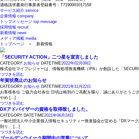
適格請求書発行事業者登録番号：T7190001017159
サービス紹介
service
企業情報
company
トップメッセージ
top message
採用情報
recruit
新着情報
news
メディア掲載
media
トップページ
＞ 新着情報
「SECURITY ACTION」二つ星を宣言しました
CATEGORY
お知らせ
DATETIME
2022年02月09日
株式会社マイプレジャーは、情報処理推進機構（IPA）が創設した「SECURITY 
つづきを読む
年賀状廃止のお知らせ
CATEGORY
お知らせ
DATETIME
2021年11月22日
お客様各位 ご協力会社各位 日頃は格別のご高配を賜り、誠にありがとうござ
やめ […]
つづきを読む
DXアドバイザーの資格を取得致しました。
CATEGORY
DATETIME
2021年06月24日
一般社団法人中小企業個人情報セキュリティー推進協会が定める『DXマーク
則り、 […]
つづきを読む
ゴールデンウイーク期間中の営業について