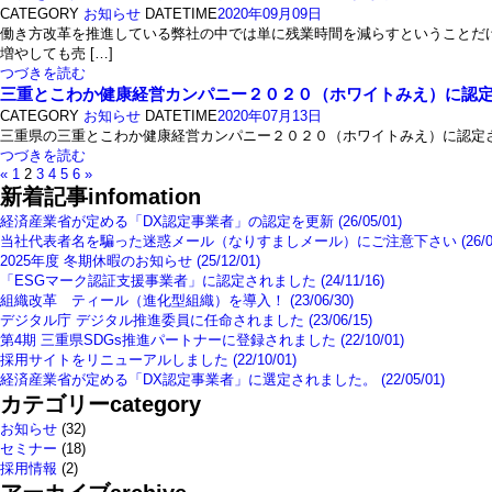
CATEGORY
お知らせ
DATETIME
2020年09月09日
働き方改革を推進している弊社の中では単に残業時間を減らすということだ
増やしても売 […]
つづきを読む
三重とこわか健康経営カンパニー２０２０（ホワイトみえ）に認
CATEGORY
お知らせ
DATETIME
2020年07月13日
三重県の三重とこわか健康経営カンパニー２０２０（ホワイトみえ）に認定されました。 https
つづきを読む
«
1
2
3
4
5
6
»
新着記事
infomation
経済産業省が定める「DX認定事業者」の認定を更新 (26/05/01)
当社代表者名を騙った迷惑メール（なりすましメール）にご注意下さい (26/01/
2025年度 冬期休暇のお知らせ (25/12/01)
「ESGマーク認証支援事業者」に認定されました (24/11/16)
組織改革 ティール（進化型組織）を導入！ (23/06/30)
デジタル庁 デジタル推進委員に任命されました (23/06/15)
第4期 三重県SDGs推進パートナーに登録されました (22/10/01)
採用サイトをリニューアルしました (22/10/01)
経済産業省が定める「DX認定事業者」に選定されました。 (22/05/01)
カテゴリー
category
お知らせ
(32)
セミナー
(18)
採用情報
(2)