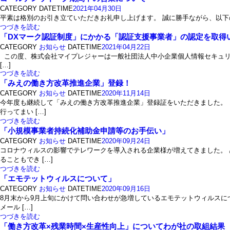
CATEGORY
DATETIME
2021年04月30日
平素は格別のお引き立ていただきお礼申し上げます。 誠に勝手ながら、以下の期間
つづきを読む
「DXマーク認証制度」にかかる「認証支援事業者」の認定を取得
CATEGORY
お知らせ
DATETIME
2021年04月22日
この度、株式会社マイプレジャーは一般社団法人中小企業個人情報セキュリ
[…]
つづきを読む
「みえの働き方改革推進企業」登録！
CATEGORY
お知らせ
DATETIME
2020年11月14日
今年度も継続して「みえの働き方改革推進企業」登録証をいただきました。 
行ってまい […]
つづきを読む
「小規模事業者持続化補助金申請等のお手伝い」
CATEGORY
お知らせ
DATETIME
2020年09月24日
コロナウィルスの影響でテレワークを導入される企業様が増えてきました。
ることもでき […]
つづきを読む
「エモテットウィルスについて」
CATEGORY
お知らせ
DATETIME
2020年09月16日
8月末から9月上旬にかけて問い合わせが急増しているエモテットウィルスに
メール […]
つづきを読む
「働き方改革×残業時間×生産性向上」についてわが社の取組結果