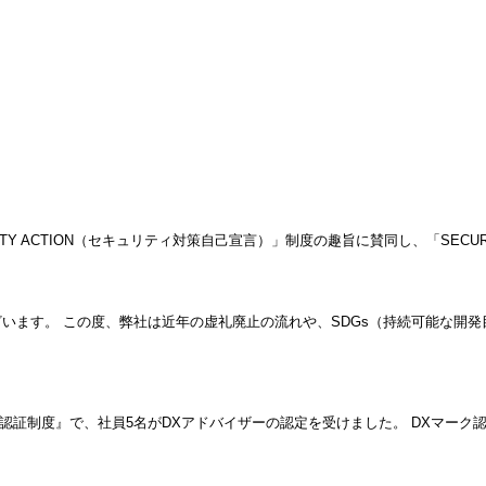
ACTION（セキュリティ対策自己宣言）」制度の趣旨に賛同し、「SECURITY 
います。 この度、弊社は近年の虚礼廃止の流れや、SDGs（持続可能な開発
認証制度』で、社員5名がDXアドバイザーの認定を受けました。 DXマーク