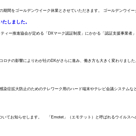
をゴールデンウイーク休業とさせていただきます。 ゴールデンウイーク休暇期間 
いたしました。
ティー推進協会が定める「DXマーク認証制度」にかかる「認証支援事業者」
コロナの影響によりわが社のDXがさらに進み、働き方も大きく変わりました
 感染症拡大防止のためのテレワーク用のハード端末やテレビ会議システムな
ついてお知らせします。 「Emotet」（エモテット）と呼ばれるウイルス