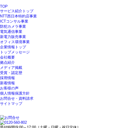
TOP
サービス紹介トップ
NTT西日本特約店事業
ICTコンサル事業
防犯カメラ事業
電気通信事業
新電力販売事業
オフィス環境事業
企業情報トップ
トップメッセージ
会社概要
拠点紹介
メディア掲載
受賞・認定歴
採用情報
新着情報
お客様の声
個人情報保護方針
お問合せ・資料請求
サイトマップ
受付時間/9:00～17:00［土曜・日曜・祝日定休］